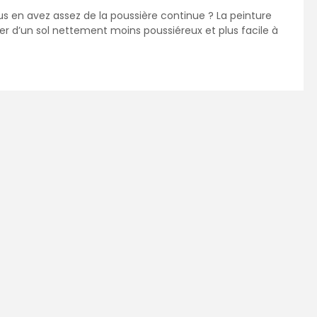
us en avez assez de la poussière continue ? La peinture
r d’un sol nettement moins poussiéreux et plus facile à
e ultra résistante qui propose une haute tenue aux passages
ment les pneumatiques chauds qui ont tendance à décoller
aut appliquer une résine. La peinture pour sol de garage
 qui apportent une résistance accrue à l’eau mais aussi
fin, cette peinture dispose d’un agent nivelant qui permet
t sur une chape de béton ou de ciment, mais elle peut
ois, sur des meubles ou même du carrelage. La résine a
s de surfaces. Une fois sèche, la peinture est lessivable,
yures et aux tâches, enfin, elle peut être appliquée en