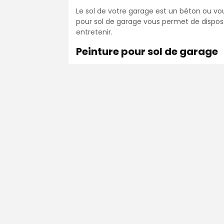
Le sol de votre garage est un béton ou vo
pour sol de garage vous permet de dispose
entretenir.
Peinture pour sol de garage
La peinture pour sol est en fait une résin
de pneus chauds, car ce sont essentielle
la peinture, c’est pour cette raison qu’il f
contient également des agents hydrofuges
aux projections de graisses ou d’huile. En
de mieux étendre le film de peinture.
La peinture pour sol s’applique idéalemen
aussi être appliquée sur un escalier en b
l’avantage de pouvoir se coller à tous type
elle est aussi résistante aux chocs, aux ra
intérieur comme en extérieur.