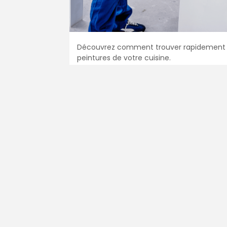
Découvrez comment trouver rapidement une
peintures de votre cuisine.
Devis Peintu
En 5 minutes, de
votre région.
Gratuit, sans pub 
1
2
3
Entrez le code posta