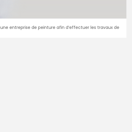
 entreprise de peinture afin d’effectuer les travaux de
re
mandez
3 devis comparatifs
aux
peintres
dans
et sans engagement.
4
5
6
7
l ou la ville de votre projet :