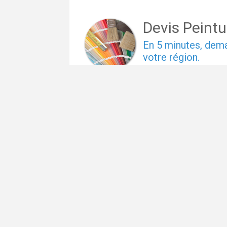
Devis Peintu
En 5 minutes, de
votre région.
Gratuit, sans pub 
1
2
3
Entrez le code posta