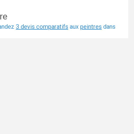
re
mandez
3 devis comparatifs
aux
peintres
dans
et sans engagement.
4
5
6
7
l ou la ville de votre projet :