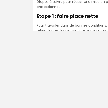
étapes à suivre pour réussir une mise en p
professionnel.
Etape 1 : faire place nette
Pour travailler dans de bonnes conditions,
retirer toutes les décorations sur les murs
appliquer un film plastique (polyane) sur 
le tour, pour éviter les projections de pein
vous économisez le déménagement mais il
Etape 2 : préparer le mur à p
80% de la qualité de finition d’une mise e
la majeure partie des cas, il s’agit de murs
d’avoir une surface plate, sans aspérité. 
avec de l’enduit de finition. Il faudra a
afin d’obtenir une surface plate et parfait
Etape 3 : appliquer la sous c
Que ce soit un mur en plaque de plâtre ne