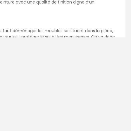
einture avec une qualité de finition digne d’un
 il faut déménager les meubles se situant dans la pièce,
 et surtout protéger le sol et les menuiseries. On va donc
le sol, en prenant soin de mettre du ruban adhésif sur tout
tures. Si le mur est neuf, dans le cadre d’une construction,
 faudra tout de même protéger les sols et menuiseries.
eindre
n peinture repose sur la préparation du mur à peindre. Dans
 intérieurs en plaques de plâtre, il faut donc s’assurer
Cela implique donc de boucher tous les trous et les rayures
près séchage poncer avec du papier adapté, au grammage fin
e.
ouche
uf ou un mur ancien avec une peinture déjà appliquée, il