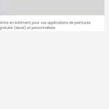
intre en bâtiment pour vos applications de peintures
ratuite (devis) et personnalisée.
re
mandez
3 devis comparatifs
aux
peintres
dans
et sans engagement.
4
5
6
7
l ou la ville de votre projet :