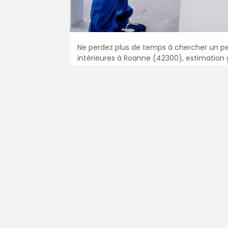
Ne perdez plus de temps à chercher un pe
intérieures à Roanne (42300), estimation g
Devis Peintu
En 5 minutes, de
votre région.
Gratuit, sans pub 
1
2
3
Entrez le code posta