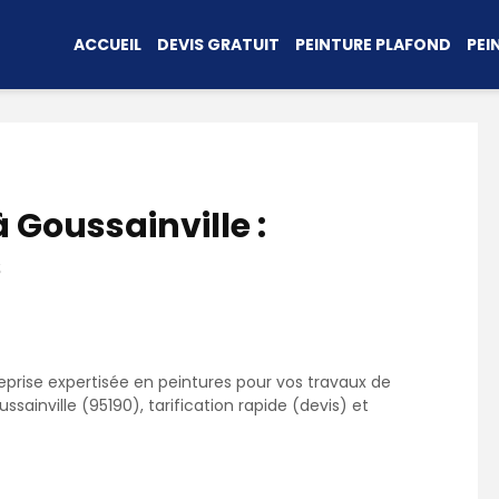
ACCUEIL
DEVIS GRATUIT
PEINTURE PLAFOND
PEI
à Goussainville :
s
prise expertisée en peintures pour vos travaux de
sainville (95190), tarification rapide (devis) et