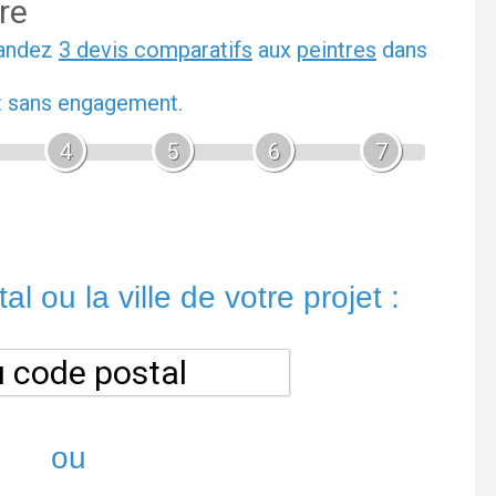
re
mandez
3 devis comparatifs
aux
peintres
dans
et sans engagement.
4
5
6
7
l ou la ville de votre projet :
ou