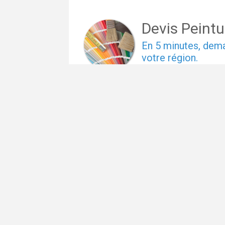
Devis Peintu
En 5 minutes, de
votre région.
Gratuit, sans pub 
1
2
3
Entrez le code posta