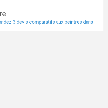
re
mandez
3 devis comparatifs
aux
peintres
dans
et sans engagement.
4
5
6
7
l ou la ville de votre projet :